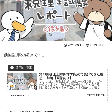
2023.09.11
2023.08.26
前回記事の続きです。
第73回税理士試験(簿財)初めて受けてきた感
想！ 前編【画像あり】
こんにちは！税理士試験に挑戦中の初心者ブロガー
のめざすよです。税理士試験が終わり早くも２週
間。皆さんそろそろ次年度に向けて動き出す頃でし
ょうか。今回は筆者が税理士試験に初参戦してきた
感想を簡単にレポートしていきます！受験情報受験
mezasuyo.com
2023.08.26
科目簿記論・...