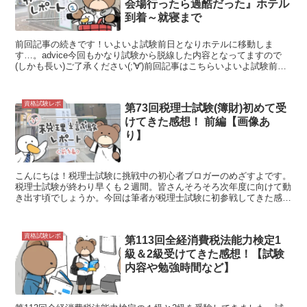
会場行ったら過酷だった』ホテル
到着～就寝まで
前回記事の続きです！いよいよ試験前日となりホテルに移動しま
す…。advice今回もかなり試験から脱線した内容となってますので
(しかも長い)ご了承ください(;'∀')前回記事はこちらいよいよ試験前日
ついにこの日がやってきました。直前期はとにか...
資格試験レポ
第73回税理士試験(簿財)初めて受
けてきた感想！ 前編【画像あ
り】
こんにちは！税理士試験に挑戦中の初心者ブロガーのめざすよです。
税理士試験が終わり早くも２週間。皆さんそろそろ次年度に向けて動
き出す頃でしょうか。今回は筆者が税理士試験に初参戦してきた感想
を簡単にレポートしていきます！受験情報受験科目簿記論・...
資格試験レポ
第113回全経消費税法能力検定1
級＆2級受けてきた感想！【試験
内容や勉強時間など】