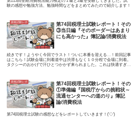
第113回全経消費税法能力検定の１級と2級を受験してきました。試
験の感想や勉強方法、勉強時間などをまとめてみたので紹介します！
資格試験レポ
第74回税理士試験レポート！その
③当日編『そのボーダーはあまり
にも高かった』簿記論/消費税法
続きです！ようやく今回でラスト！ついに本番を迎える…！前回記事
はこちら！試験会場に到着道中は渋滞もなく１０分程で会場に到着。
タクシーのおかげで汗ひとつかかず来られました。これは快適すぎ
る…！来年もタクシーでこよう…。(心の中でそっと決意を固...
資格試験レポ
第74回税理士試験レポート！その
①準備編『国税庁からの挑戦状～
流通センターへの道のり』簿記
論/消費税法
第74回税理士試験の感想などをレポートしていきます！('◇')ゞ